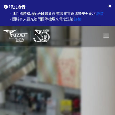
特別通告
澳門國際機場配合國際新規 落實充電寶攜帶安全要求
詳情
●
關於有人冒充澳門國際機場來電之澄清
詳情
●