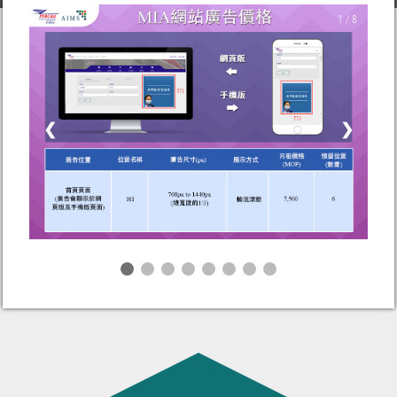
1 / 8
❮
❯