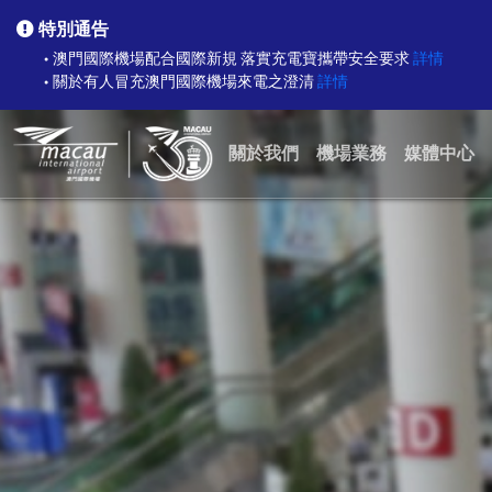
特別通告
澳門國際機場配合國際新規 落實充電寶攜帶安全要求
詳情
●
關於有人冒充澳門國際機場來電之澄清
詳情
●
關於我們
機場業務
媒體中心
關於MIA網站
航空公司
熱點新聞
關於澳門國際機場
貨運
澳門國際機場月刊
城市中的機場
安全
MIA 資料及統計