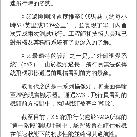
速飛行時的姿態。
X-59還剛剛將速度推至0.95馬赫（約每小
時627英里或1009公里），並實現了單日內首
次完成兩次測試飛行。工程師和技術人員現已
對飛機及其獨特系統有了更深入的了解。
X-59最獨特的設計之一是其“外部視覺系
統”（XVS）。由於機頭過長，飛行員無法像傳
統飛機那樣通過前風擋看到前方的景象。
取而代之的是一系列攝像頭，將畫面傳輸
至增強現實顯示器。通過XVS，飛行員看到的
機頭前方視野中，物理機頭被完全“移除”。
截至目前，X-59的飛行仍處於NASA所稱的
“第一階段”測試計劃中，該階段旨在評估飛機
在低速狀態下的初步性能並確保其適航性。