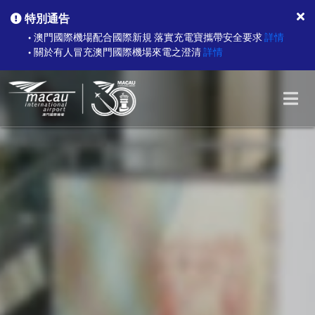
特別通告
澳門國際機場配合國際新規 落實充電寶攜帶安全要求
詳情
●
關於有人冒充澳門國際機場來電之澄清
詳情
●