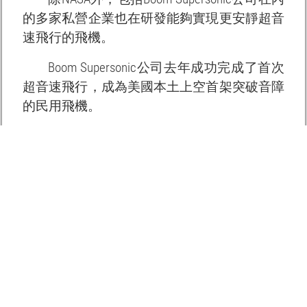
的多家私營企業也在研發能夠實現更安靜超音
速飛行的飛機。
Boom Supersonic公司去年成功完成了首次
超音速飛行，成為美國本土上空首架突破音障
的民用飛機。
商業超音速飛行將大幅縮短旅行時間，並
有望在災害救援、醫療運輸等領域發揮重要作
用。
新聞來源 ：民航資源網
本文轉載自民航資源網，文章觀點不代表本站立場