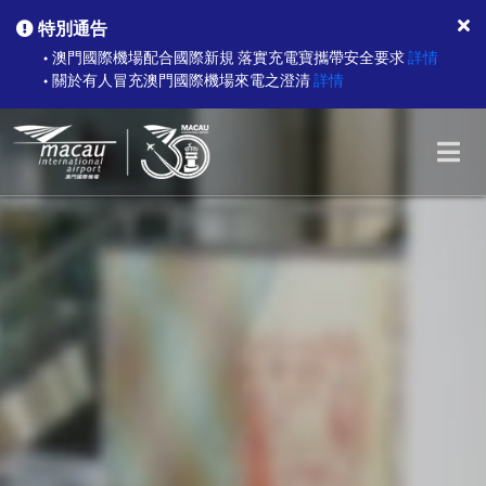
特別通告
澳門國際機場配合國際新規 落實充電寶攜帶安全要求
詳情
●
關於有人冒充澳門國際機場來電之澄清
詳情
●