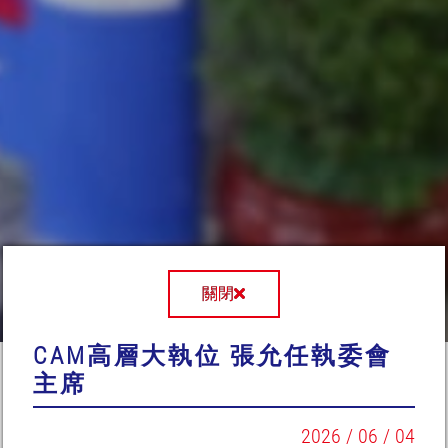
關閉
CAM高層大執位 張允任執委會
主席
2026 / 06 / 04