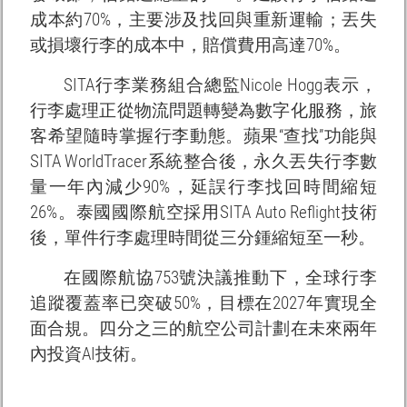
成本約70%，主要涉及找回與重新運輸；丟失
或損壞行李的成本中，賠償費用高達70%。
SITA行李業務組合總監Nicole Hogg表示，
行李處理正從物流問題轉變為數字化服務，旅
客希望隨時掌握行李動態。蘋果“查找”功能與
SITA WorldTracer系統整合後，永久丟失行李數
量一年內減少90%，延誤行李找回時間縮短
26%。泰國國際航空採用SITA Auto Reflight技術
後，單件行李處理時間從三分鍾縮短至一秒。
在國際航協753號決議推動下，全球行李
追蹤覆蓋率已突破50%，目標在2027年實現全
面合規。四分之三的航空公司計劃在未來兩年
內投資AI技術。