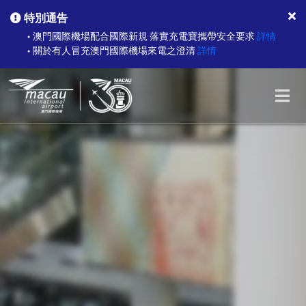
特別通告
澳門國際機場配合國際新規 落實充電寶攜帶安全要求
詳情
●
關於有人冒充澳門國際機場來電之澄清
詳情
●