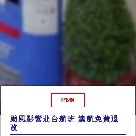
關閉
颱風影響赴台航班 澳航免費退
改