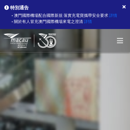
特別通告
澳門國際機場配合國際新規 落實充電寶攜帶安全要求
詳情
●
關於有人冒充澳門國際機場來電之澄清
詳情
●