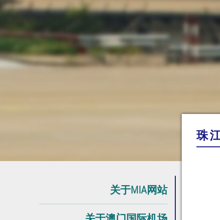
珠
关于MIA网站
关于澳门国际机场