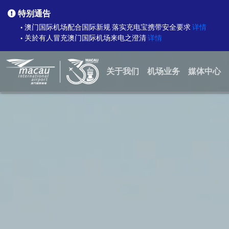
特别通告
澳门国际机场配合国际新规 落实充电宝携带安全要求
详情
●
关於有人冒充澳门国际机场来电之澄清
详情
●
关于我们
机场业务
媒体中心
关于MIA网站
航空公司
热点新闻
关于澳门国际机场
货运
澳门国际机场月刊
城市中的机场
安全
MIA 资料及统计