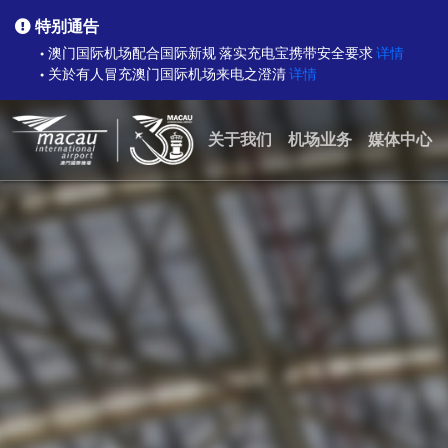
特别通告
澳门国际机场配合国际新规 落实充电宝携带安全要求
详情
●
关於有人冒充澳门国际机场来电之澄清
详情
●
关于我们
机场业务
媒体中心
关于MIA网站
航空公司
热点新闻
关于澳门国际机场
货运
澳门国际机场月刊
城市中的机场
安全
MIA 资料及统计