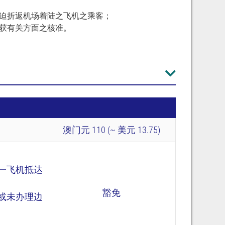
迫折返机场着陆之飞机之乘客；
获有关方面之核准。
澳门元 110 (~ 美元 13.75)
一飞机抵达
豁免
或未办理边