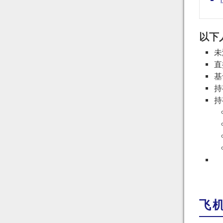
以下
未
直
基
持
持
飞