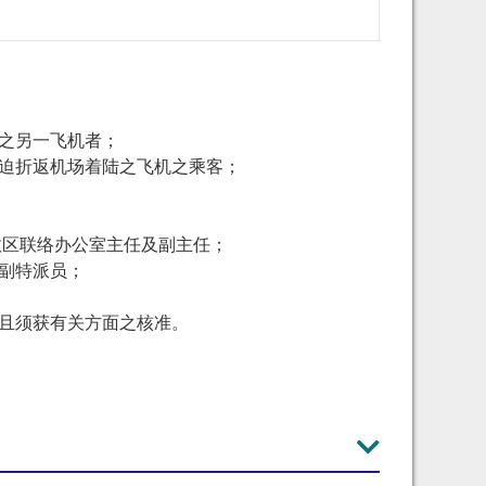
之另一飞机者；
迫折返机场着陆之飞机之乘客；
政区联络办公室主任及副主任；
副特派员；
且须获有关方面之核准。