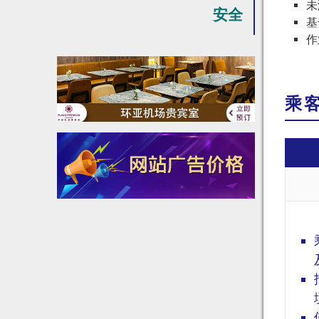
未
安全
基
作
乘