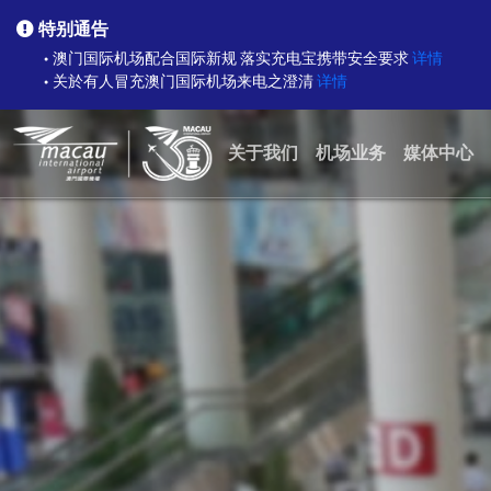
特别通告
澳门国际机场配合国际新规 落实充电宝携带安全要求
详情
●
关於有人冒充澳门国际机场来电之澄清
详情
●
关于我们
机场业务
媒体中心
关于MIA网站
航空公司
热点新闻
关于澳门国际机场
货运
澳门国际机场月刊
城市中的机场
安全
MIA 资料及统计