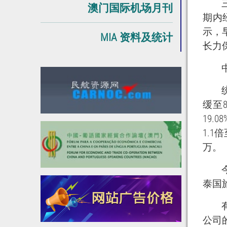
澳门国际机场月刊
期内
示，
MIA 资料及统计
长力
缓至8
19
1.1
万。
泰国
公司