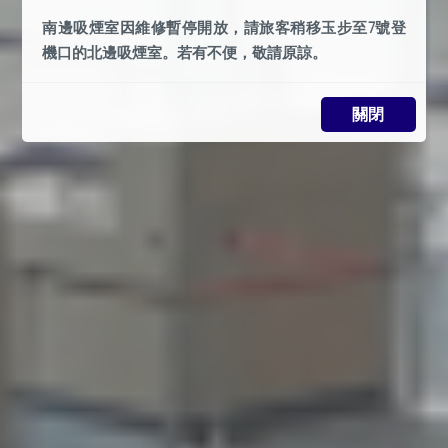
南邊吸煙室因維修暫停開放，請旅客稍移玉步至7號登
機口的北邊吸煙室。若有不便，敬請原諒。
關閉