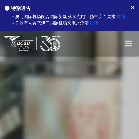
特别通告
澳门国际机场配合国际新规 落实充电宝携带安全要求
详情
●
关於有人冒充澳门国际机场来电之澄清
详情
●