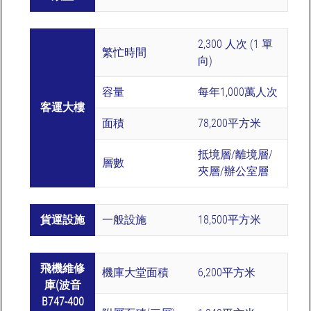
2,300 人次 (1 單
繁忙時間
向)
容量
每年1,000萬人次
客運大樓
面積
78,200平方米
抵境層/離境層/
層數
夾層/辦公室層
貨運設施
一般設施
18,500平方米
飛機維修
機庫大堂面積
6,200平方米
庫(波音
B747-400