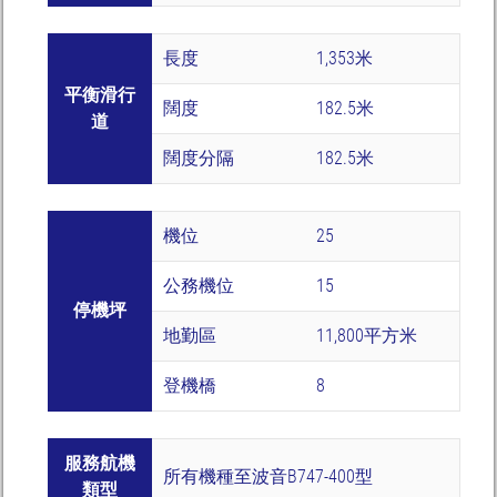
長度
1,353米
平衡滑行
闊度
182.5米
道
闊度分隔
182.5米
機位
25
公務機位
15
停機坪
地勤區
11,800平方米
登機橋
8
服務航機
所有機種至波音B747-400型
類型