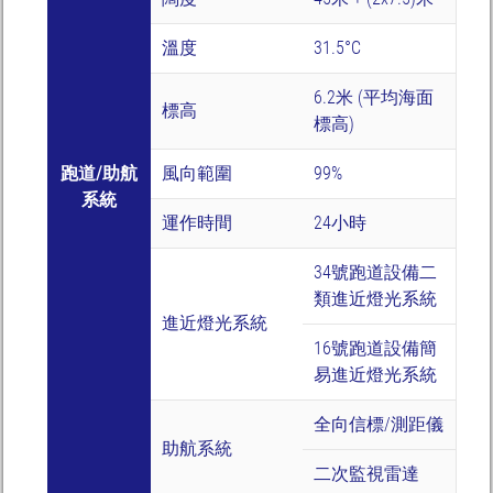
溫度
31.5°C
6.2米 (平均海面
標高
標高)
跑道/助航
風向範圍
99%
系統
運作時間
24小時
34號跑道設備二
類進近燈光系統
進近燈光系統
16號跑道設備簡
易進近燈光系統
全向信標/測距儀
助航系統
二次監視雷達