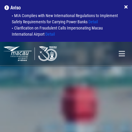
Aviso
MIA Complies with New International Regulations to Implement
●
Safety Requirements for Carrying Power Banks
Detail
Clarification on Fraudulent Calls Impersonating Macau
●
International Airport
Detail