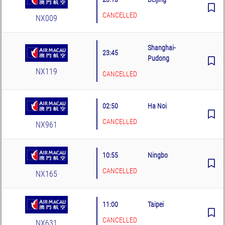
CANCELLED
NX009
Shanghai-
23:45
Pudong
NX119
CANCELLED
02:50
Ha Noi
CANCELLED
NX961
10:55
Ningbo
CANCELLED
NX165
11:00
Taipei
CANCELLED
NX631