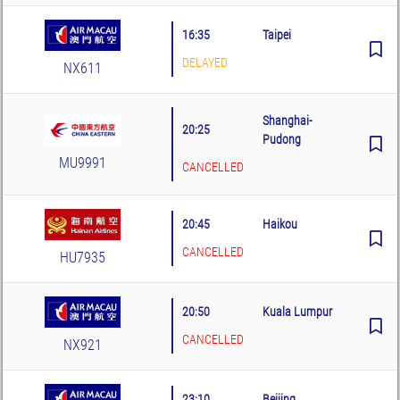
16:35
Taipei
DELAYED
NX611
Shanghai-
20:25
Pudong
MU9991
CANCELLED
20:45
Haikou
CANCELLED
HU7935
20:50
Kuala Lumpur
CANCELLED
NX921
23:10
Beijing