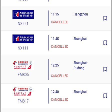
11:15
Hangzhou
CANCELLED
NX221
11:45
Shanghai
CANCELLED
NX111
Shanghai-
12:25
Pudong
FM805
CANCELLED
12:40
Shanghai
CANCELLED
FM817