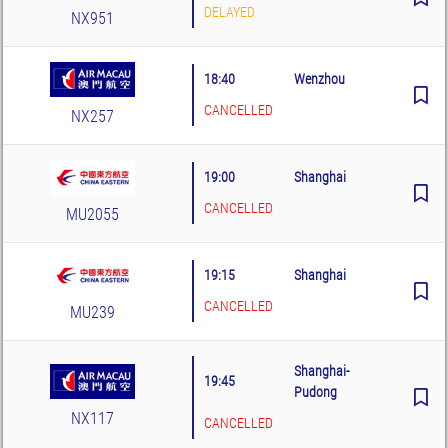
DELAYED
NX951
18:40
Wenzhou
CANCELLED
NX257
19:00
Shanghai
CANCELLED
MU2055
19:15
Shanghai
CANCELLED
MU239
Shanghai-
19:45
Pudong
NX117
CANCELLED