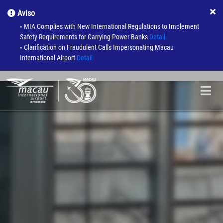
Aviso
MIA Complies with New International Regulations to Implement
●
Safety Requirements for Carrying Power Banks
Detail
Clarification on Fraudulent Calls Impersonating Macau
●
International Airport
Detail