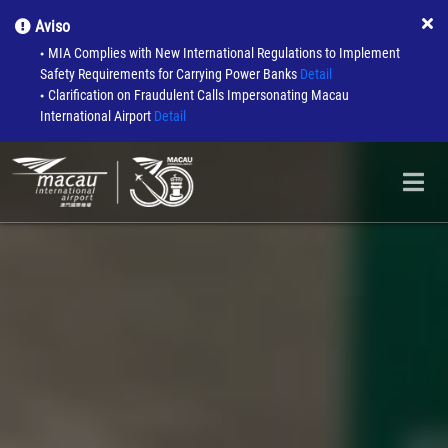
Aviso
MIA Complies with New International Regulations to Implement
●
Safety Requirements for Carrying Power Banks
Detail
Clarification on Fraudulent Calls Impersonating Macau
●
International Airport
Detail