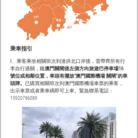
江門
珠海
澳門
乘車指引
Ⅰ、乘客乘坐相關班次到達拱北口岸後，需帶齊所有行
李自行過關，
出澳門關閘後左側方向旅遊巴停車場16
號位或相鄰位置，車頭有擺放“澳門國際機場 關閘”的車
頭牌。
已購買相關班次到澳門國際機場車票的乘客，
出示車票或者乘車碼即可上車。緊急聯系電話：
15920796089