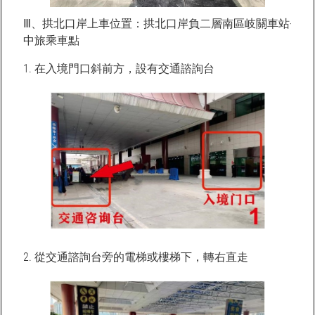
Ⅲ、拱北口岸上車位置：拱北口岸負二層南區岐關車站‧
中旅乘車點
1. 在入境門口斜前方，設有交通諮詢台
2. 從交通諮詢台旁的電梯或樓梯下，轉右直走