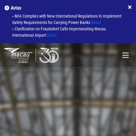
Aviso
MIA Complies with New International Regulations to Implement
●
Safety Requirements for Carrying Power Banks
Detail
Clarification on Fraudulent Calls Impersonating Macau
●
International Airport
Detail