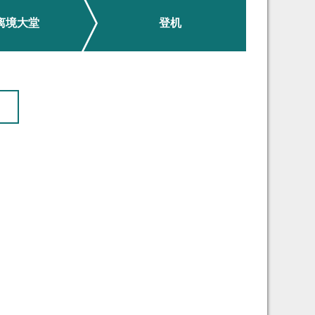
离境大堂
登机