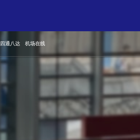
四通八达
机场在线
旅行预订
最新的航班信息
V-商城
转机
21:25
离境
峴港
贵宾室
机票促销
机场常用电话
跨境交通
21:25
入境
马尼
行李存放
失物认领
租车服务
21:35
离境
高雄
兑换服务
恶劣天气情况
停车信息
21:40
离境
曼谷
吸烟室
酒店行李托运服务
21:45
离境
上海浦