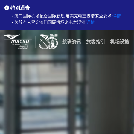
特别通告
澳门国际机场配合国际新规 落实充电宝携带安全要求
详情
●
关於有人冒充澳门国际机场来电之澄清
详情
●
航班资讯
旅客指引
机场设施
虚拟候机楼首页
澳门好店
离境
商店
实时航班信息
机场服务
入境
豪华专车服务
食肆
延误信息
易登机
直通快线服务
便利店
航班时间表
自助值机服务
公共交通
清真认证零售产品
网上值机相关资讯