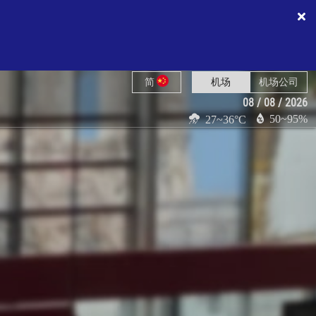
简
机场
机场公司
08 / 08 / 2026
50~95%
27~36°C
NX986
停止登机
拉
5J362
航班延误
NX658
停止登机
VZ3733
最后召集
东
MU9992
柜台已关闭