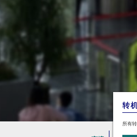
转
所有转