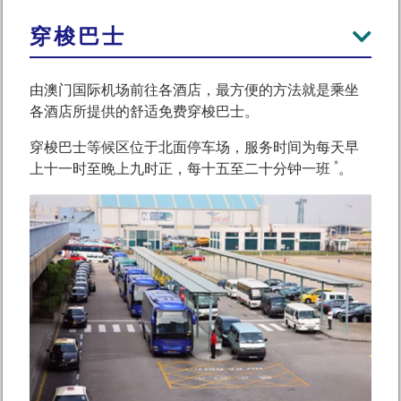
穿梭巴士
由澳门国际机场前往各酒店，最方便的方法就是乘坐
各酒店所提供的舒适免费穿梭巴士。
穿梭巴士等候区位于北面停车场，服务时间为每天早
*
上十一时至晚上九时正，每十五至二十分钟一班
。