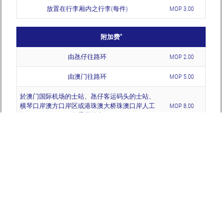
放置在行李厢内之行李(每件)
MOP 3.00
*
附加费
由氹仔往路环
MOP 2.00
由澳门往路环
MOP 5.00
於澳门国际机场的士站、氹仔客运码头的士站、
横琴口岸澳方口岸区或港珠澳大桥珠澳口岸人工
MOP 8.00
岛乘搭的士
於横琴岛澳门大学新校区乘搭的士
MOP 5.00
特别的士（蓝色）即时电召费(只要接载乘客时
未超过约定时间十分钟方须缴付)
MOP 5.00
如未经乘客同意派出非属要求的车型接载，则无
须缴付特别的士即时电召费
*
仅供参考