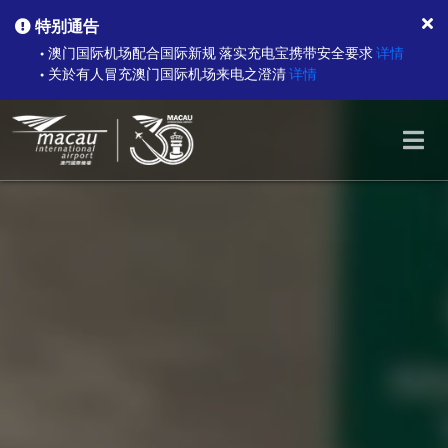
特别通告
澳门国际机场配合国际新规 落实充电宝携带安全要求
详情
●
关於有人冒充澳门国际机场来电之澄清
详情
●