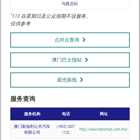
马路总站
*
51B 在星期日及公众假期不设服务。
仅供参考
点对点查询
澳门巴士报站
观光路线
服务查询
服务机构
电话
网址
澳门新福利公共汽车
(+853) 2827
http://www.transmac.com.mo/
有限公司
1122