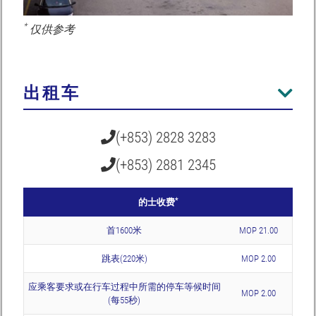
*
仅供参考
出租车
(+853) 2828 3283
(+853) 2881 2345
*
的士收费
首1600米
MOP 21.00
跳表(220米)
MOP 2.00
应乘客要求或在行车过程中所需的停车等候时间
MOP 2.00
(每55秒)