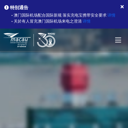
特别通告
澳门国际机场配合国际新规 落实充电宝携带安全要求
详情
●
关於有人冒充澳门国际机场来电之澄清
详情
●